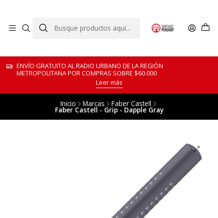
ENVÍO GRATUITO AL RADIO URBANO DE LA REGIÓN
METROPOLITANA POR COMPRAS SOBRE $60.000
Leer más
Inicio
Marcas
Faber Castell
Faber Castell - Grip - Dapple Gray