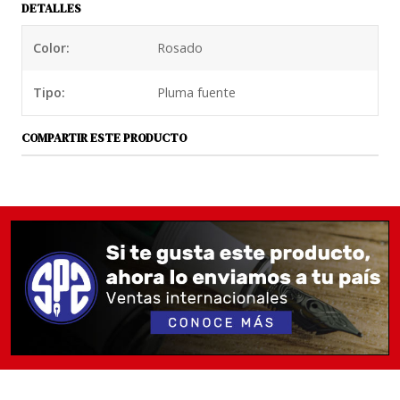
DETALLES
que la hacen muy sensorial.
Color:
Rosado
Esta pluma inspirada en Grip 2001 ya se transforma
en una colección. Las versiones Classic en color
Tipo:
Pluma fuente
negro, plateado y azul se mantienen como ediciones
regulares, mientras la colección Trendy ya fue
COMPARTIR ESTE PRODUCTO
discontinuada, es decir se vende hasta agotar el
stock que va quedando para luego aumentar la
colección. El 2021 llegó a chile la colección perla o
pastel con 3 colores que también se fabricarán de
manera limitada es decir una vez que termine el año
2021 salen de producción para convertirse en un
nuevo color discontinuado y dar espacio a nuevos
colores. 2022 Llega la nueva serie que contiene coco,
rosa y gris.
Grip 2022