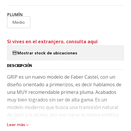
PLUMÍN
Medio
Si vives en el extranjero, consulta aquí
Mostrar stock de ubicaciones
DESCRIPCIÓN
GRIP es un nuevo modelo de Faber Castel, con un
diseño orientado a primerizos, es decir hablamos de
una MUY recomendable primera pluma. Acabados
muy bien logrados sin ser de alta gama. Es un
modelo moderno que busca una transición natural
de lápiz a la pluma, por eso sigue la misma estética
del lápiz grafito de Faber Castell. Ese lápiz con silueta
Leer más
triangular redondeada y que tiene unos "cototos"