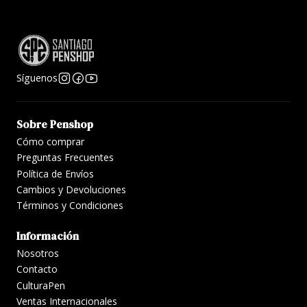
Presentada en caja de cartón especial para grip de
Faber Castell. Incluye un cartucho universal .
Usa cartucho universal lo que la hace compatible con
cartuchos kaweco, pelikan, faber castell, diamine,
Síguenos
entre otros!
Sobre Penshop
Si quieres usar esta pluma con convertidor,
Cómo comprar
escríbenos al Whatsapp para solicitar asesoría.
Preguntas Frecuentes
Política de Envíos
Cambios y Devoluciones
Términos y Condiciones
Información
Nosotros
Contacto
CulturaPen
Ventas Internacionales