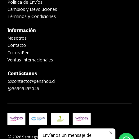
Política de Envíos
Cambios y Devoluciones
Términos y Condiciones
Información
Nosotros
Contacto
CulturaPen
Ventas Internacionales
Contáctanos
contacto@penshop.cl
56999495046
Envíanos un mensaje de
2026 Santiago Penshop plumas, lapiceras y accesorios.