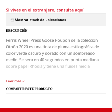
Si vives en el extranjero, consulta aquí
Mostrar stock de ubicaciones
DESCRIPCIÓN
Ferris Wheel Press Goose Poupon de la colección
Otoño 2020 es una tinta de pluma estilográfica de
color verde oscuro y dorado con un sombreado
medio. Se seca en 40 segundos en punta mediana
sobre papel Rhodia y tiene una fluidez media.
Las tintas para pluma estilográfica Ferris Wheel
Leer más
Press están cuidadosamente elaboradas con tintes y
COMPARTIR ESTE PRODUCTO
resinas de la más alta calidad. Disponible en más de
30 colores distintos que estimulan la emoción, la
creatividad y una sensación de alegría absoluta cada
vez que escribe.