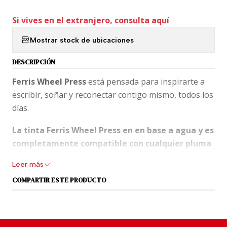
Si vives en el extranjero, consulta aquí
Mostrar stock de ubicaciones
DESCRIPCIÓN
Ferris Wheel Press
está pensada para inspirarte a
escribir, soñar y reconectar contigo mismo, todos los
días.
La tinta Ferris Wheel Press en en base a agua y es
completamente compatible con cualquier pluma
fuente.
Leer más
El tamaño de botella de 38 ml más vendido es el más
COMPARTIR ESTE PRODUCTO
coleccionable entre los fanáticos de todo el mundo.
Con su impresionante silueta inspirada en joyas, su
tapa de latón exclusiva y su mecanismo de cierre