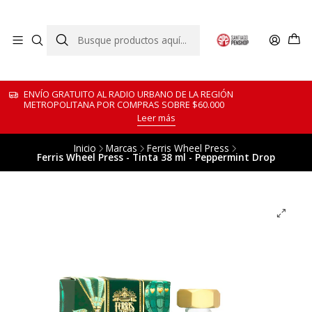
ENVÍO GRATUITO AL RADIO URBANO DE LA REGIÓN
METROPOLITANA POR COMPRAS SOBRE $60.000
Leer más
Inicio
Marcas
Ferris Wheel Press
Ferris Wheel Press - Tinta 38 ml - Peppermint Drop