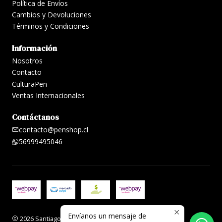
Política de Envíos
Cambios y Devoluciones
Términos y Condiciones
Información
Nosotros
Contacto
CulturaPen
Ventas Internacionales
Contáctanos
contacto@penshop.cl
56999495046
Envíanos un mensaje de
2026 Santiago Penshop plumas, lapiceras y accesorios.