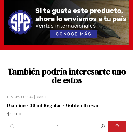
seguro, la botella de 38 ml se ha convertido
rápidamente en la nueva favorita de los fanáticos.
Las fotografías de muestras intentan ser lo más
cercano a la realidad, sin embargo, SPS recomienda
hacer doble check en el banco de imágenes de
google o de foros dedicados a las tintas, dado que
por reglas atingentes a la venta de tintas, no se
hacen cambios de frascos de tinta.
También podría interesarte uno
de estos
DIA-SPS-000042
|
Diamine
Diamine - 30 ml Regular - Golden Brown
$9.300
Cantidad