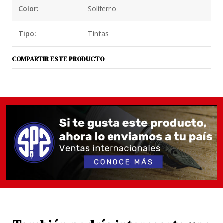
tiempo.
Color:
Soliferno
Recomendable para tener en una pluma especial
Tipo:
Tintas
donde tengas la tinta a la vista ;-)
COMPARTIR ESTE PRODUCTO