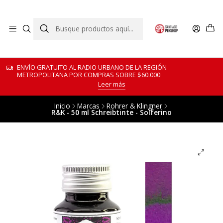
ENVÍO GRATUITO AL RADIO URBANO DE LA REGIÓN
METROPOLITANA POR COMPRAS SOBRE $60.000
Leer más
Inicio
Marcas
Rohrer & Klingner
R&K - 50 ml Schreibtinte - Solferino