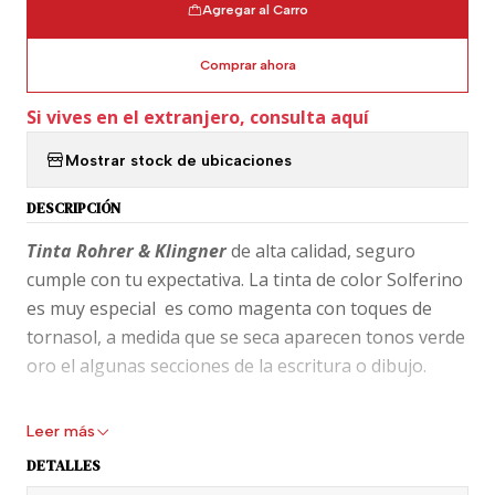
Agregar al Carro
Comprar ahora
Si vives en el extranjero, consulta aquí
Mostrar stock de ubicaciones
DESCRIPCIÓN
Tinta Rohrer & Klingner
de alta calidad, seguro
cumple con tu expectativa. La tinta de color Solferino
es muy especial es como magenta con toques de
tornasol, a medida que se seca aparecen tonos verde
oro el algunas secciones de la escritura o dibujo.
La tinta viene protegida en una botella de vidrio
Leer más
como las de jarabe de vidrio café para que la acción
DETALLES
de la luz solar no deteriore la calidad de la tinta con el