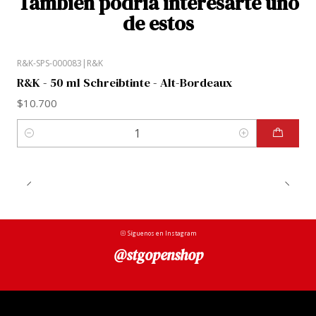
También podría interesarte uno
de estos
R&K-SPS-000083
|
R&K
R&K - 50 ml Schreibtinte - Alt-Bordeaux
$10.700
Cantidad
Síguenos en Instagram
@stgopenshop