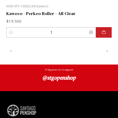
Detalles del producto
KAW-SPS-10002244
|
Kaweco
Mina de 0,7 mm resistente a la rotura
Kaweco - Perkeo Roller - All Clear
graduación B
$19.500
Depósito para minas de recambio
Cantidad
Goma de borrar recambiable bajo el tapón
Síguenos en Instagram
@stgopenshop