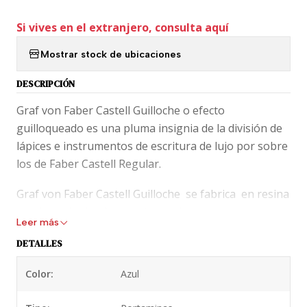
Si vives en el extranjero, consulta aquí
Mostrar stock de ubicaciones
DESCRIPCIÓN
Graf von Faber Castell Guilloche o efecto
guilloqueado es una pluma insignia de la división de
lápices e instrumentos de escritura de lujo por sobre
los de Faber Castell Regular.
Graf von Faber Castell Guilloche se fabrica en resina
preciosa siguiendo un artesanal proceso
Leer más
normalmente reservado a piezas de joyería o
DETALLES
platería. El cuerpo se graba individualmente con la
técnica del guilloqueado y después pasa por
Color:
Azul
diferentes etapas de lacado y pulido. El resultado son
piezas únicas de sorprendente textura. No hay dos