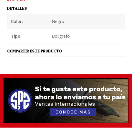
tejidas.
DETALLES
Bolígrafo de aluminio con lujosas incrustaciones de
Color:
Negro
carbono y un mecanismo de curva en forma de
corazón a juego con la pluma estilográfica de bolsillo.
Tipo:
Bolígrafo
Esto funciona de manera particularmente precisa y
silenciosa. Su longitud es de solo 10,5 cm y, por lo
COMPARTIR ESTE PRODUCTO
tanto, es perfecta para llevar. El bolígrafo contiene
un recambio de bolígrafo D1 azul de 1,0 mm de
grosor, que se desliza con especial suavidad sobre el
papel.
Utiliza repuestos estandarizados están disponibles
en negro y azul y en anchos de línea de 0,8 mm, 1,0
mm y 1,2 mm. También ofrecemos una mina roja de
1,0 mm.
Hay clips a juego de Kaweco para deslizar en los