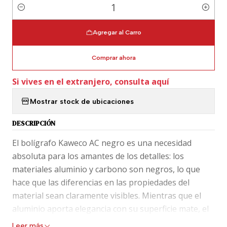
Cantidad
Agregar al Carro
Comprar ahora
Si vives en el extranjero, consulta aquí
Mostrar stock de ubicaciones
DESCRIPCIÓN
El bolígrafo Kaweco AC negro es una necesidad
absoluta para los amantes de los detalles: los
materiales aluminio y carbono son negros, lo que
hace que las diferencias en las propiedades del
material sean claramente visibles. Mientras que el
aluminio aporta elegancia con su superficie mate, el
carbono destaca por sus fibras intrincadamente
Leer más