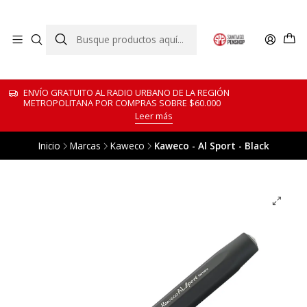
ENVÍO GRATUITO AL RADIO URBANO DE LA REGIÓN
METROPOLITANA POR COMPRAS SOBRE $60.000
Leer más
Inicio
Marcas
Kaweco
Kaweco - Al Sport - Black