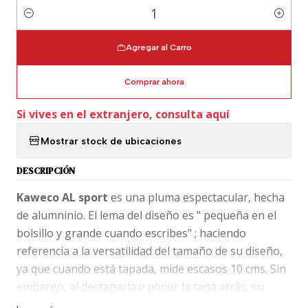
Cantidad
Agregar al Carro
Comprar ahora
Si vives en el extranjero, consulta aquí
Mostrar stock de ubicaciones
DESCRIPCIÓN
Kaweco AL sport
es una pluma espectacular, hecha
de alumninio. El lema del diseño es " pequeña en el
bolsillo y grande cuando escribes" ; haciendo
referencia a la versatilidad del tamaño de su diseño,
ya que cuando está tapada, mide escasos 10 cms. Sin
embargo, al destaparla y poner la tapa atrás, su
particular diseño la agranda y llega a medir cómodos