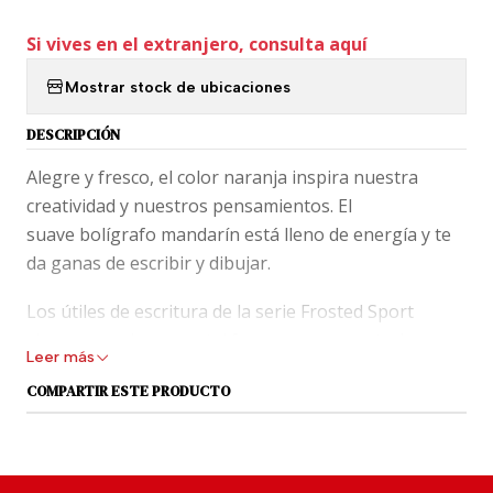
Si vives en el extranjero, consulta aquí
Mostrar stock de ubicaciones
DESCRIPCIÓN
Alegre y fresco, el color naranja inspira nuestra
creatividad y nuestros pensamientos. El
suave bolígrafo mandarín está lleno de energía y te
da ganas de escribir y dibujar.
Los útiles de escritura de la serie Frosted Sport
vienen en colores pastel frescos y se caracterizan
Leer más
por un plástico lechoso ligeramente opaco. La serie
COMPARTIR ESTE PRODUCTO
le da al clásico Kaweco Sport un toque
completamente moderno. A juego con los tonos
fríos, los elementos, como la gorra con el logotipo,
se mantuvieron en plata. El bolígrafo tiene una