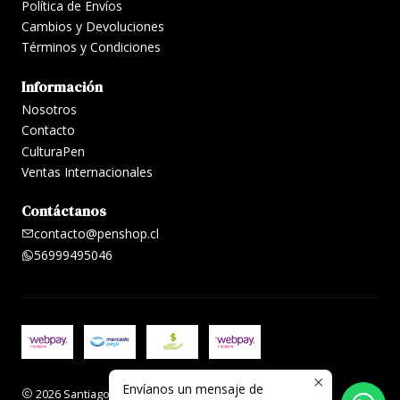
Política de Envíos
Cambios y Devoluciones
Términos y Condiciones
Información
Nosotros
Contacto
CulturaPen
Ventas Internacionales
Contáctanos
contacto@penshop.cl
56999495046
Envíanos un mensaje de
2026 Santiago Penshop plumas, lapiceras y accesorios.