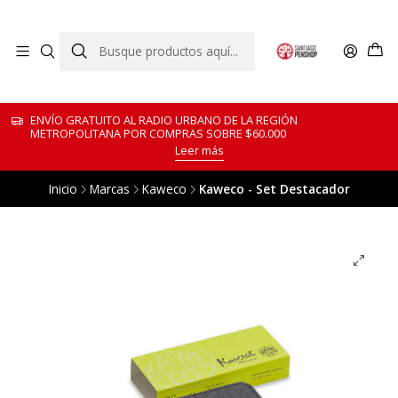
ENVÍO GRATUITO AL RADIO URBANO DE LA REGIÓN
METROPOLITANA POR COMPRAS SOBRE $60.000
Leer más
Inicio
Marcas
Kaweco
Kaweco - Set Destacador