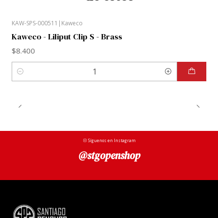
KAW-SPS-000511
|
Kaweco
Kaweco - Liliput Clip S - Brass
$8.400
Cantidad
Síguenos en Instagram
@stgopenshop