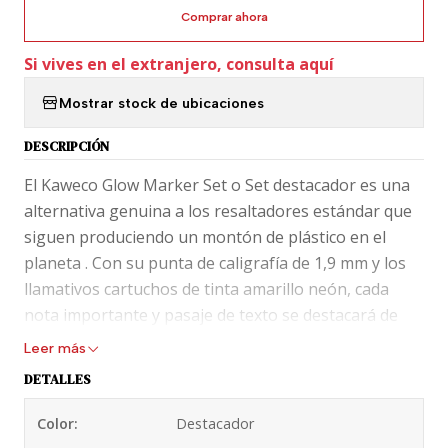
Comprar ahora
Si vives en el extranjero, consulta aquí
Mostrar stock de ubicaciones
DESCRIPCIÓN
El Kaweco Glow Marker Set o Set destacador es una
alternativa genuina a los resaltadores estándar que
siguen produciendo un montón de plástico en el
planeta . Con su punta de caligrafía de 1,9 mm y los
llamativos cartuchos de tinta amarillo neón, cada
nota importante y pasaje de texto se destacará de
manera sostenible.
Leer más
DETALLES
Presentado en caja de metal negra y Slice amarillo
neón. Contiene la pluma estilo Ice Sport amarillo
Color:
Destacador
equipada con plumín 1,9 y una caja de 6 cartuchos