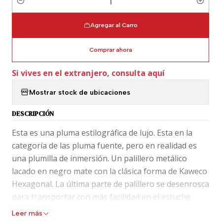
Cantidad
Agregar al Carro
Comprar ahora
Si vives en el extranjero, consulta aquí
Mostrar stock de ubicaciones
DESCRIPCIÓN
Esta es una pluma estilográfica de lujo. Esta en la
categoría de las pluma fuente, pero en realidad es
una plumilla de inmersión. Un palillero metálico
lacado en negro mate con la clásica forma de Kaweco
Hexagonal. La última parte de palillero se desenrosca
para transportar con más facilidad en el estuche
Kaweco o en cualquier otro estuche.
Leer más