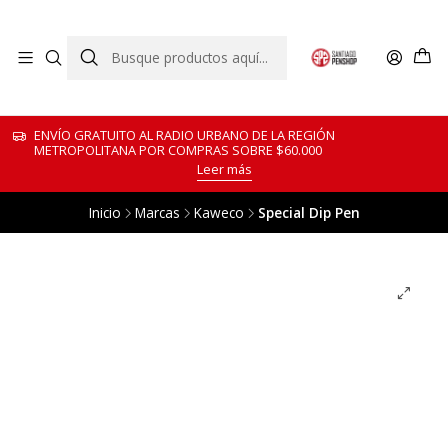
ENVÍO GRATUITO AL RADIO URBANO DE LA REGIÓN
METROPOLITANA POR COMPRAS SOBRE $60.000
Leer más
Inicio
Marcas
Kaweco
Special Dip Pen