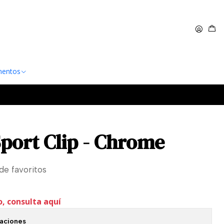
 $60.000
Leer más
entos
port Clip - Chrome
 de favoritos
o, consulta aquí
caciones