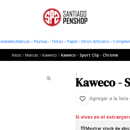
TO AL RADIO URBANO DE LA REGIÓN METROPOLITANA POR COMPRAS SOBRE
vedades
Marcas
Plumas
Tintas
Papel
Otros Artículos
Complem
Inicio
Marcas
Kaweco
Kaweco - Sport Clip - Chrome
|
Kaweco - S
Agregar a la lista
Si vives en el extranjer
Mostrar stock de ubi