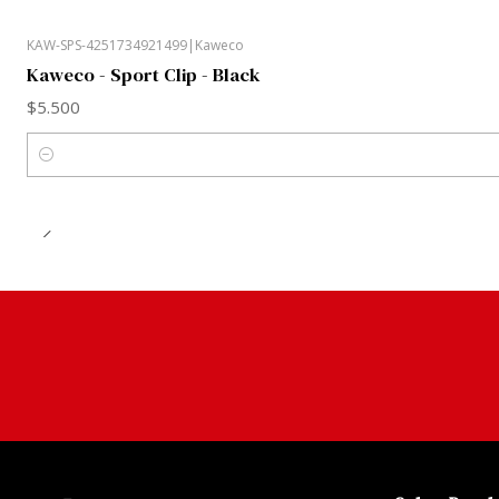
KAW-SPS-4251734921499
|
Kaweco
Kaweco - Sport Clip - Black
$5.500
Cantidad