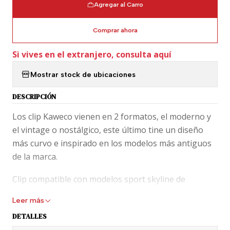
Agregar al Carro
Comprar ahora
Si vives en el extranjero, consulta aquí
Mostrar stock de ubicaciones
DESCRIPCIÓN
Los clip Kaweco vienen en 2 formatos, el moderno y
el vintage o nostálgico, este último tine un diseño
más curvo e inspirado en los modelos más antiguos
de la marca.
Clip compatible con modelos sport skyline de
acabado cromado que combina con los adornos y
Leer más
plumín de este modelo. Ideal para complementar la
DETALLES
compra de la pluma kaweco sport Skyline de