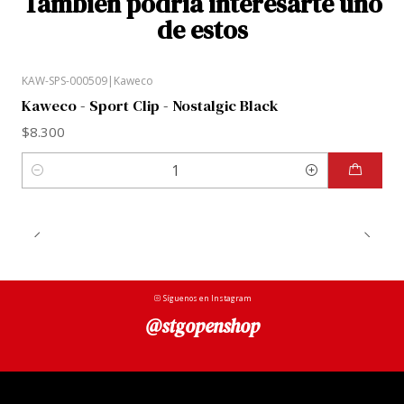
También podría interesarte uno
de estos
KAW-SPS-000509
|
Kaweco
Kaweco - Sport Clip - Nostalgic Black
$8.300
Cantidad
Síguenos en Instagram
@stgopenshop