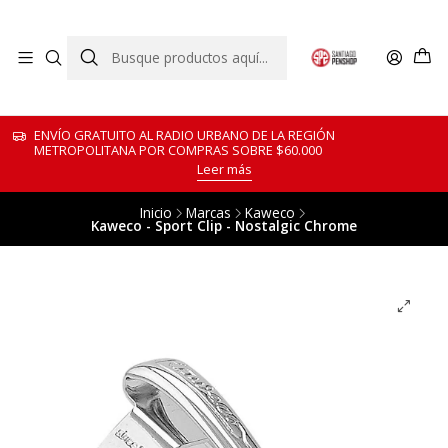
ENVÍO GRATUITO AL RADIO URBANO DE LA REGIÓN
METROPOLITANA POR COMPRAS SOBRE $60.000
Leer más
Inicio
Marcas
Kaweco
Kaweco - Sport Clip - Nostalgic Chrome