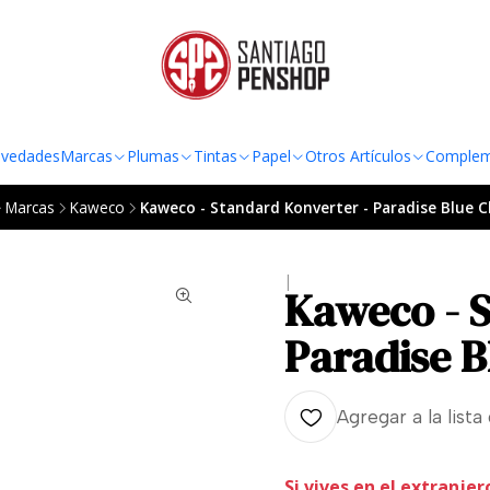
TO AL RADIO URBANO DE LA REGIÓN METROPOLITANA POR COMPRAS SOBRE
vedades
Marcas
Plumas
Tintas
Papel
Otros Artículos
Complem
Marcas
Kaweco
Kaweco - Standard Konverter - Paradise Blue 
|
Kaweco - S
Paradise 
Agregar a la lista
Si vives en el extranjer