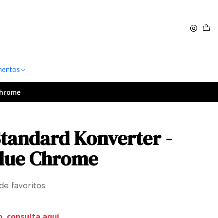
 $60.000
Leer más
entos
Chrome
tandard Konverter -
Blue Chrome
 de favoritos
o, consulta aquí