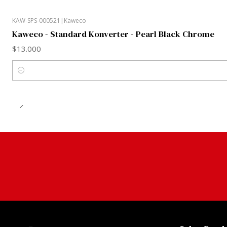
KAW-SPS-000521
|
Kaweco
Kaweco - Standard Konverter - Pearl Black Chrome
$13.000
Cantidad