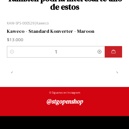
de estos
KAW-SPS-000529
|
Kaweco
Kaweco - Standard Konverter - Maroon
$13.000
Cantidad
Síguenos en Instagram
@stgopenshop