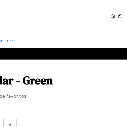
 $60.000
Leer más
entos
lar - Green
 de favoritos
B