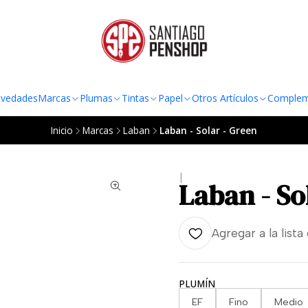
TO AL RADIO URBANO DE LA REGIÓN METROPOLITANA POR COMPRAS SOBRE
vedades
Marcas
Plumas
Tintas
Papel
Otros Artículos
Complem
Inicio
Marcas
Laban
Laban - Solar - Green
|
Laban - So
Agregar a la lista
PLUMÍN
EF
Fino
Medio