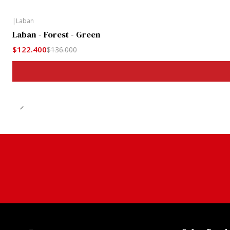
|
Laban
-10%
Laban - Forest - Green
$122.400
$136.000