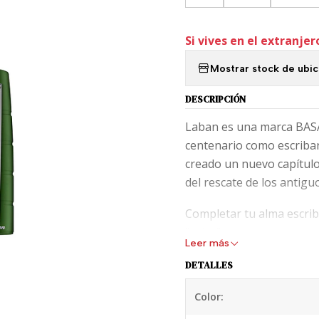
Si vives en el extranjer
Mostrar stock de ubi
DESCRIPCIÓN
Laban es una marca BASA
centenario como escriban
creado un nuevo capítulo 
del rescate de los antig
Completar tu alma escrib
“vejez” es un gusto acumu
Leer más
de las brillantes chispas
DETALLES
ser preservada y compart
Color:
Te invitamos a conocer e