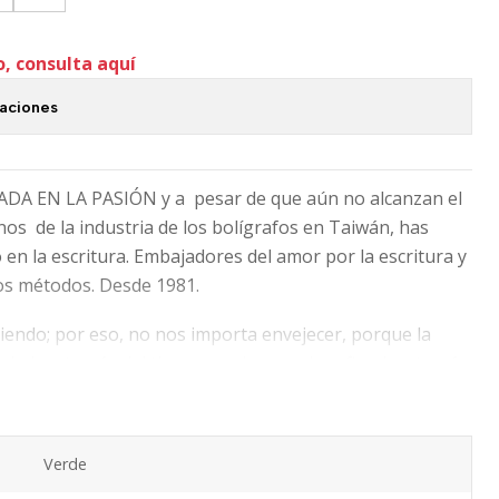
o, consulta aquí
caciones
DA EN LA PASIÓN y a pesar de que aún no alcanzan el
os de la industria de los bolígrafos en Taiwán, has
en la escritura. Embajadores del amor por la escritura y
uos métodos. Desde 1981.
iendo; por eso, no nos importa envejecer, porque la
lado a través del tiempo, es la esencia refinada a través
 de la juventud. De ahí que esta exquisita belleza merece
ida.
Verde
sta emocional firma que nos invita a disfrutar de nuestra