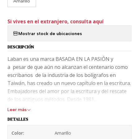
Amarillo
Si vives en el extranjero, consulta aquí
Mostrar stock de ubicaciones
DESCRIPCIÓN
Laban es una marca BASADA EN LA PASIÓN y
a pesar de que aún no alcanzan el centenario como
escribanos de la industria de los bolígrafos en
Taiwán, has creado un nuevo capítulo en la escritura.
Embajadores del amor por la escritura y del rescate
de los antiguos métodos. Desde 1981.
Leer más
Completar tu alma escribiendo; por eso, no nos
DETALLES
importa envejecer, porque la “vejez” es un gusto
acumulado a través del tiempo, es la esencia refinada
Color:
Amarillo
a través de las brillantes chispas de la juventud. De