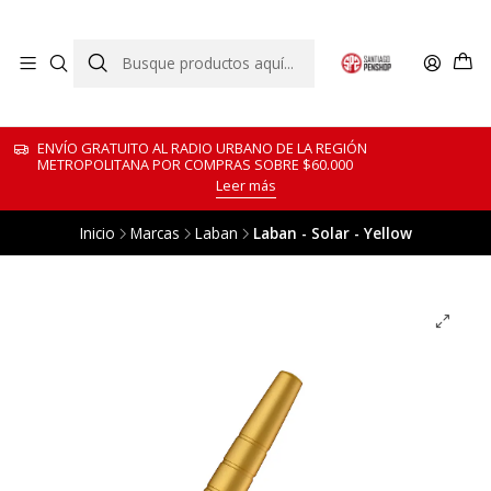
ENVÍO GRATUITO AL RADIO URBANO DE LA REGIÓN
METROPOLITANA POR COMPRAS SOBRE $60.000
Leer más
Inicio
Marcas
Laban
Laban - Solar - Yellow