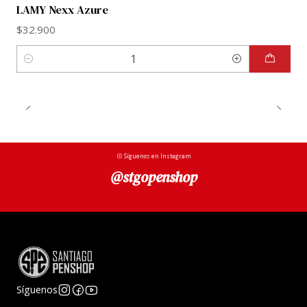
LAMY Nexx Azure
Largo aproximado cerrada: 13,8 a 15 cm
Peso aproximado: 18 a 23 g
$32.900
La Nexx Black es ideal para quienes quieren una
Cantidad
pluma moderna y resistente sin entrar todavía al
segmento premium. Tiene ese espíritu escolar
europeo que privilegia la comodidad y la
funcionalidad, pero con una calidad suficientemente
seria para acompañarte desde tus primeras clases
Síguenos en Instagram
universitarias hasta tus primeros contratos
@stgopenshop
laborales.
Síguenos