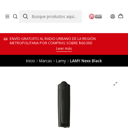
ENVÍO GRATUITO AL RADIO URBANO DE LA REGIÓN
METROPOLITANA POR COMPRAS SOBRE $60.000
Leer más
Inicio
Marcas
Lamy
LAMY Nexx Black