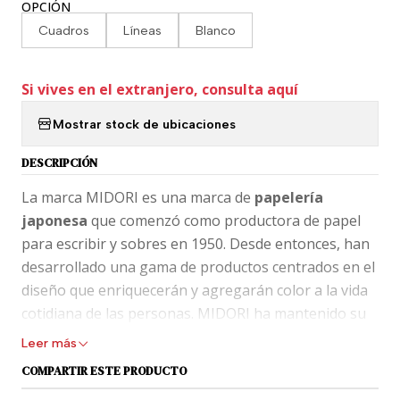
OPCIÓN
Cuadros
Líneas
Blanco
Si vives en el extranjero, consulta aquí
Mostrar stock de ubicaciones
DESCRIPCIÓN
La marca MIDORI es una marca de
papelería
japonesa
que comenzó como productora de papel
para escribir y sobres en 1950. Desde entonces, han
desarrollado una gama de productos centrados en el
diseño que enriquecerán y agregarán color a la vida
cotidiana de las personas. MIDORI ha mantenido su
base en el diseño y el papel mientras evoluciona
Leer más
hacia un fabricante integral de artículos de papelería,
COMPARTIR ESTE PRODUCTO
donde sus productos de papel son pilares que