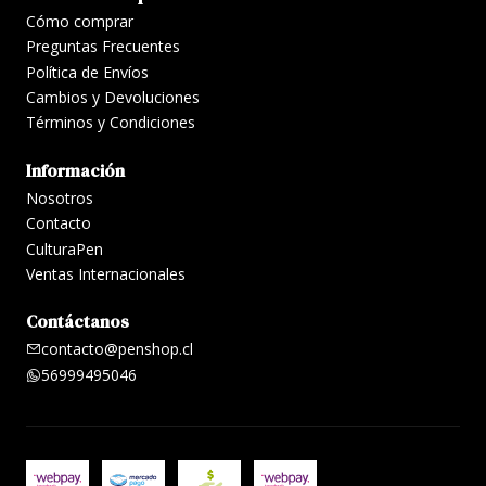
Marcador Verde Musgo: hojas con líneas
Cómo comprar
horizontales de 7mm de distancia, impresas en
Preguntas Frecuentes
color azul pálido
Política de Envíos
Marcador Blanco: hojas cuadriculadas de 5.5mm,
Cambios y Devoluciones
impresas en color azul pálido
Términos y Condiciones
Información
Nosotros
Contacto
CulturaPen
Ventas Internacionales
Contáctanos
contacto@penshop.cl
56999495046