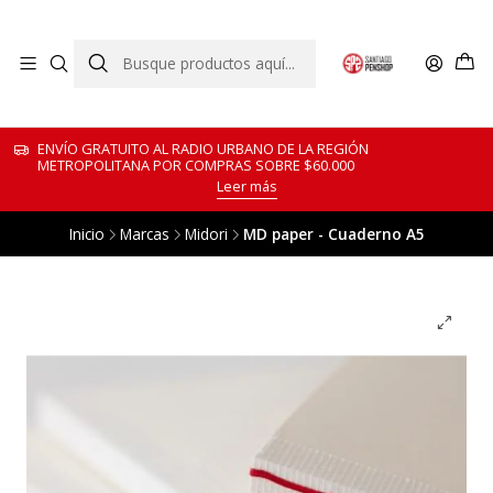
ENVÍO GRATUITO AL RADIO URBANO DE LA REGIÓN
METROPOLITANA POR COMPRAS SOBRE $60.000
Leer más
Inicio
Marcas
Midori
MD paper - Cuaderno A5