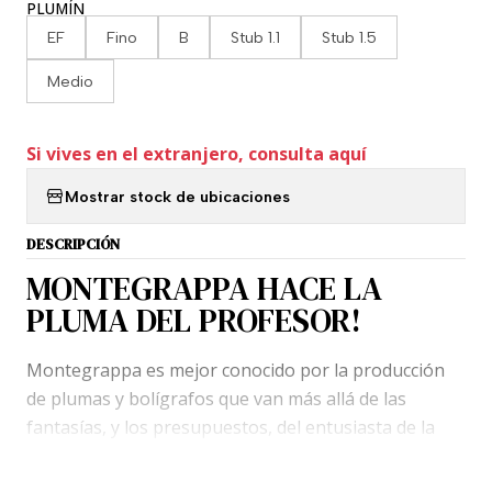
PLUMÍN
EF
Fino
B
Stub 1.1
Stub 1.5
Medio
Si vives en el extranjero, consulta aquí
Mostrar stock de ubicaciones
DESCRIPCIÓN
MONTEGRAPPA HACE LA
PLUMA DEL PROFESOR!
Montegrappa es mejor conocido por la producción
de plumas y bolígrafos que van más allá de las
fantasías, y los presupuestos, del entusiasta de la
escritura promedio, pero la última colección de la
compañía establecida en Bassano del Grappa es un