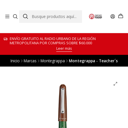
ENVÍO GRATUITO AL RADIO URBANO DE LA REGIÓN
METROPOLITANA POR COMPRAS SOBRE $60.000
Leer más
Inicio
Marcas
Montegrappa
Montegrappa - Teacher´s