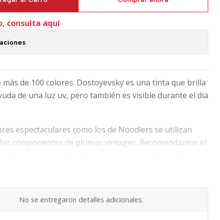
o, consulta aquí
caciones
 más de 100 colores. Dostoyevsky es una tinta que brilla
yuda de una luz uv, pero también es visible durante el día
ores espectaculares como los de Noodlers se utilizan
añar componentes de plumas vintages. Recomendamos el
a (lavar una vez al mes) y uso constante de tu pluma
se seque en los delicados mecanismos internos.
No se entregaron detalles adicionales.