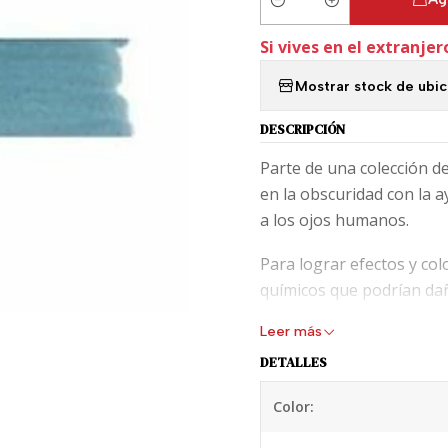
Cantidad
Si vives en el extranjer
Mostrar stock de ubi
DESCRIPCIÓN
Parte de una colección de
en la obscuridad con la a
a los ojos humanos.
Para lograr efectos y col
químicos que podrían d
aseo adecuado de tu plum
Leer más
cargada para evitar que 
DETALLES
Color: