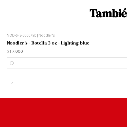
También
NOD-SPS-000079b
|
Noodler's
Noodler's - Botella 3 oz - Lighting blue
$17.000
Cantidad