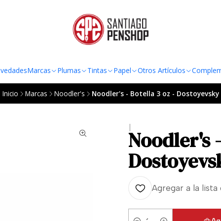
TO AL RADIO URBANO DE LA REGIÓN METROPOLITANA POR COMPRAS SOBRE
vedades
Marcas
Plumas
Tintas
Papel
Otros Artículos
Complem
Inicio
Marcas
Noodler's
Noodler's - Botella 3 oz - Dostoyevsky
|
Noodler's -
Dostoyevs
Agregar a la lista
Ag