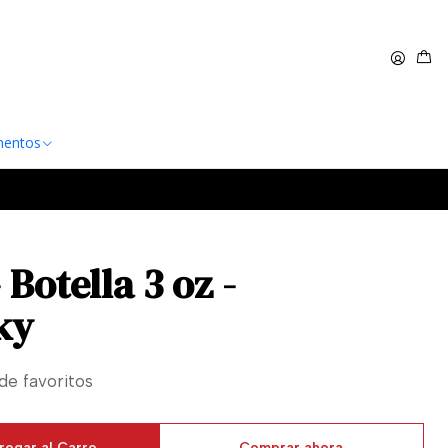
 $60.000
Leer más
entos
 Botella 3 oz -
ky
 de favoritos
regar al Carro
Comprar ahora