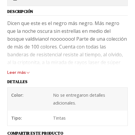
DESCRIPCIÓN
Dicen que este es el negro más negro. Más negro
que la noche oscura sin estrellas en medio del
bosque valdiviano! nooooooo! Parte de una colección
de más de 100 colores. Cuenta con todas las
banderas de resistencia! resiste al tiempo, al olvido,
al la criptonita, a la mirada de rayos laser de súper
héroe, al agua, a la mirada azul acero, al sol a la
Leer más
luna... a todo!
DETALLES
Y si se portan bien y se lavan las manos y usan
Color:
No se entregaron detalles
mascarilla, esta tinta incluye una pluma marca
adicionales.
noodlers gratis.
Tipo:
Tintas
Para lograr efectos y colores espectaculares como
los de Noodlers se utilizan químicos que podrían
COMPARTIR ESTE PRODUCTO