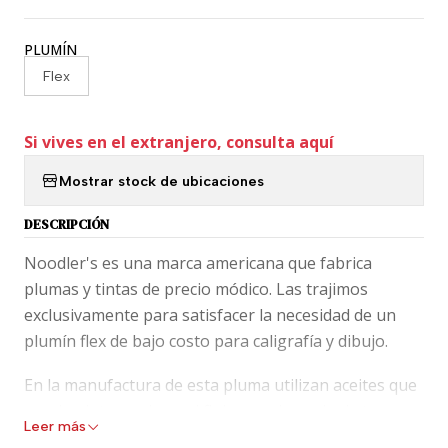
PLUMÍN
Flex
Si vives en el extranjero, consulta aquí
Mostrar stock de ubicaciones
DESCRIPCIÓN
Noodler's es una marca americana que fabrica
plumas y tintas de precio módico. Las trajimos
exclusivamente para satisfacer la necesidad de un
plumín flex de bajo costo para caligrafía y dibujo.
En la manufactura de esta pluma utilizan aceites que
pueden intervenir en el flujo no adecuado de tu
Leer más
pluma, dando una experiencia no grata de escritura,