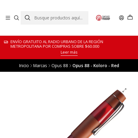
ENVÍO GRATUITO AL RADIO URBANO DE LA REGIÓN
METROPOLITANA POR COMPRAS SOBRE $60.000
Leer más
Inicio
Marcas
Opus 88
Opus 88 - Koloro - Red