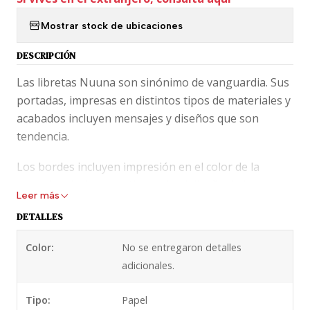
Mostrar stock de ubicaciones
DESCRIPCIÓN
Las libretas Nuuna son sinónimo de vanguardia. Sus
portadas, impresas en distintos tipos de materiales y
acabados incluyen mensajes y diseños que son
tendencia.
Los bordes incluyen impresión en el color de la
portada o incluso continuando el diseño de la misma.
Leer más
Los interiores están encuadernados de manera que
DETALLES
la escritura se hace sencilla en el pliegue.
Color:
No se entregaron detalles
El diseño interior es un patrón de puntos muy sutil y
adicionales.
elegante que hace la escritura más fácil.
Tipo:
Papel