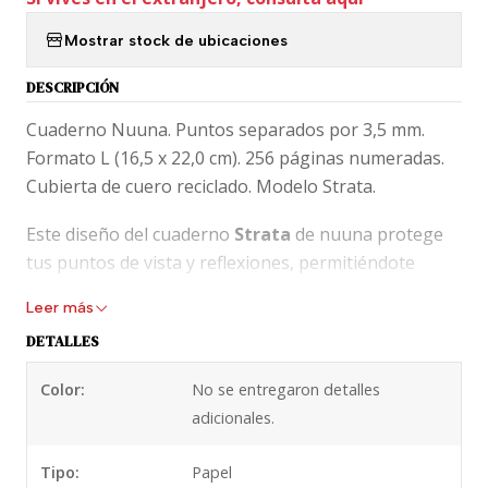
Mostrar stock de ubicaciones
DESCRIPCIÓN
Cuaderno Nuuna. Puntos separados por 3,5 mm.
Formato L (16,5 x 22,0 cm). 256 páginas numeradas.
Cubierta de cuero reciclado. Modelo Strata.
Este diseño del cuaderno
Strata
de nuuna protege
tus puntos de vista y reflexiones, permitiéndote
sentirlas en perspectiva, si tu lo permites.
Leer más
Equipado con papel Munken de alta calidad.
DETALLES
Fabricado en Alemania.
Color:
No se entregaron detalles
Si tienes alguna duda sobre este producto,
adicionales.
escríbenos por Whatsapp al +56999495046.
Tipo:
Papel