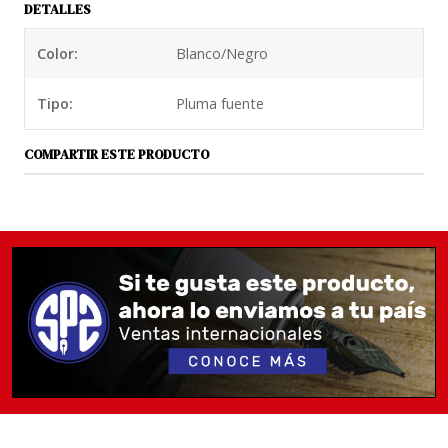
DETALLES
bolígrafo con cuentagotas y un mecanismo de
válvula de cierre combinado con una punta Jowo
Color:
Blanco/Negro
n.º 5.
Tipo:
Pluma fuente
Opus 88 Mini Pocket Cheer Kitty viene con un
hermoso gato en su tapa. El gato fue diseñado por
COMPARTIR ESTE PRODUCTO
un artista japonés y bebe vino con una gran
sonrisa. Tiene una copa de vino tinto en una mano
y una botella en la otra. ¿Se habrá inspirado en un
gato chileno?
Tenga en cuenta que los lotes más nuevos del
bolígrafo Opus 88 Mini Pocket tienen tapas
que se pueden postear (poner la tapa atrás). Es
posible que gire en el extremo del cilindro
mientras escribe. Esto no es un defecto, sino