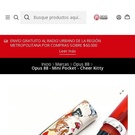
ENVÍO GRATUITO AL RADIO URBANO DE LA REGIÓN
METROPOLITANA POR COMPRAS SOBRE $60.000
Leer más
Inicio
Marcas
Opus 88
Opus 88 - Mini Pocket - Cheer Kitty