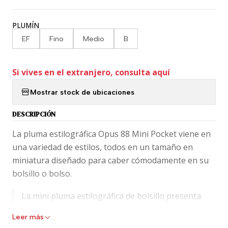
PLUMÍN
EF
Fino
Medio
B
Si vives en el extranjero, consulta aquí
Mostrar stock de ubicaciones
DESCRIPCIÓN
La pluma estilográfica Opus 88 Mini Pocket viene en
una variedad de estilos, todos en un tamaño en
miniatura diseñado para caber cómodamente en su
bolsillo o bolso.
La mini pluma estilográfica de bolsillo presenta
una mezcla de cuerpo acrílico translúcido
Leer más
acentuado con un clip de acero inoxidable. Un