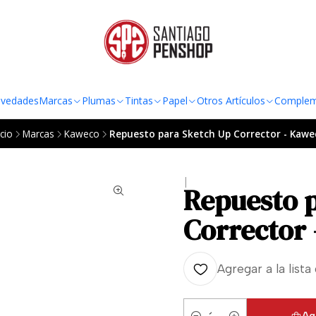
TO AL RADIO URBANO DE LA REGIÓN METROPOLITANA POR COMPRAS SOBRE
vedades
Marcas
Plumas
Tintas
Papel
Otros Artículos
Complem
icio
Marcas
Kaweco
Repuesto para Sketch Up Corrector - Kawe
|
Repuesto 
Corrector
Agregar a la lista
Ag