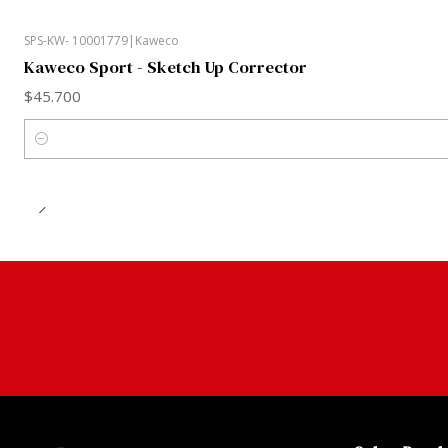
SPS-KW- 10001779
|
Kaweco
Kaweco Sport - Sketch Up Corrector
$45.700
Cantidad