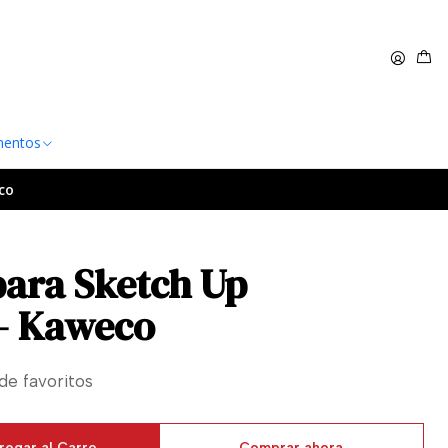
 $60.000
Leer más
entos
co
para Sketch Up
 - Kaweco
 de favoritos
regar al Carro
Comprar ahora