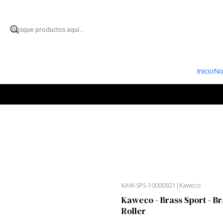
ENVÍO GRATUI
Inicio
No
KAW-SPS-10000921
|
Kaweco
-10%
Kaweco - Brass Sport - Br
Roller