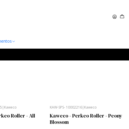
 $60.000
Leer más
entos
15
|
Kaweco
KAW-SPS- 10002216
|
Kaweco
keo Roller - All
Kaweco - Perkeo Roller - Peony
Blossom