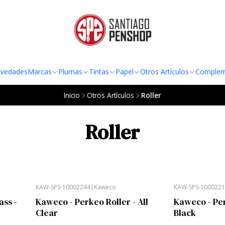
TO AL RADIO URBANO DE LA REGIÓN METROPOLITANA POR COMPRAS SOBRE
vedades
Marcas
Plumas
Tintas
Papel
Otros Artículos
Complem
Inicio
Otros Artículos
Roller
Roller
KAW-SPS-10002244
|
Kaweco
KAW-SPS-100022
ass -
Kaweco - Perkeo Roller - All
Kaweco - Per
Clear
Black