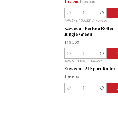
$97.200
$108.000
Cantidad
KAW-SPS- 10002217
|
Kaweco
Kaweco - Perkeo Roller -
Jungle Green
$19.500
Cantidad
KAW-SPS-000202
|
Kaweco
Kaweco - Al Sport Roller-
$96.600
Cantidad