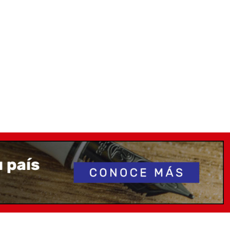
s y acabados, su eficiente desempeño y, por supuesto,
n el que sus extremos planos, con el superior presidido
ca en relieve, constituyen la principal seña de identidad
igual que en el caso de la línea 1911, engloba diferentes
u oferta introduciendo diversas variantes en lo que se
versiones “King Size”, “Regular” y “Slim” o “Sapporo”, a
a de carga, con el modelo “Realo” rompiendo con su
egrado la norma general del sistema por cartuchos o
e, a su estética, en la que destaca la novedosa imagen
ro Gear II”, deudora en gran medida de las formas
 con algunos elementos que le dan un carácter propio e
u original clip con un vistoso relieve en forma de ancla.
iva, que ha ido ampliando su oferta para satisfacer los
cesidades, pero que ha sabido mantener su esencia y
ad extraordinarios.
or algo se distingue la línea Pro Gear y, en general,
producidas por Sailor, es por la belleza y el incomparable