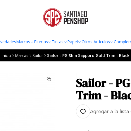
TO AL RADIO URBANO DE LA REGIÓN METROPOLITANA POR COMPRAS SOBRE
vedades
Marcas
Plumas
Tintas
Papel
Otros Artículos
Complem
Inicio
Marcas
Sailor
Sailor - PG Slim Sapporo Gold Trim - Black
|
Sailor - P
Trim - Bla
Agregar a la lista