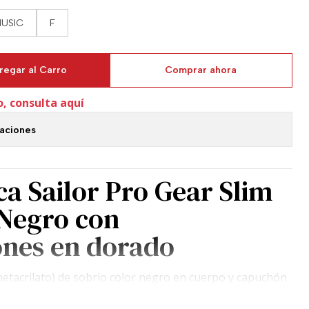
USIC
F
regar al Carro
Comprar ahora
o, consulta aquí
caciones
ica Sailor Pro Gear Slim
 Negro con
ones en dorado
etacrilato) de sobrio color negro en cuerpo y capuchón
entales con la brillante tonalidad dorada. Sailor