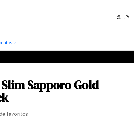
 $60.000
Leer más
entos
G Slim Sapporo Gold
ck
 de favoritos