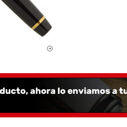
sus exquisitos materiale
por un peculiar diseño e
por el logotipo de la mar
de una colección que, al 
modelos que enriquecen s
refiere a su tamaño, con 
aspectos como su sistem
mecanismo de émbolo int
convertidor, o, finalment
propuesta por la gama “P
básicas de la serie pero
individualizado, caso de s
Una colección, en definit
más variados gustos y ne
unos estándares de calid
Con todo lo anterior, si p
todas las estilográficas 