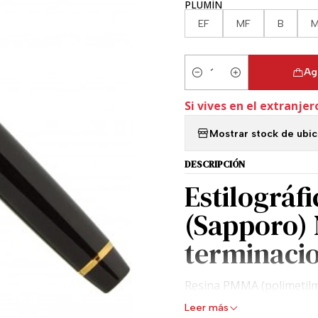
PLUMÍN
EF
MF
B
M
Ag
Cantidad
Si vives en el extranjer
Mostrar stock de ubi
DESCRIPCIÓN
Estilográf
(Sapporo)
terminaci
Resina PMMA (polimetilm
y vistosos detalles ornam
Leer más