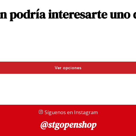
rendimiento de sus plumi
 podría interesarte uno 
precisión proporcionada
que los manufacturan en 
Nos hallamos, en este ca
14 quilates con decoraci
motivos curvos entrelaza
inscripciones que incluy
misma, el ancla que compo
Ver opciones
del metal precioso con el
Su mecanismo de carga es
bastante frecuente en la
respecto a otras opciones
Síguenos en Instagram
rapidez de la recarga, la 
@stgopenshop
limpieza y mantenimient