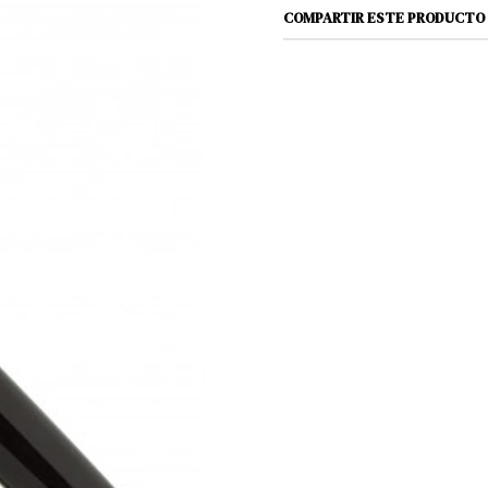
Professional Gear Slim B
COMPARTIR ESTE PRODUCTO
Como indica claramente 
estilográfica situada en
Gear, de longitud conten
liviano -16,8 gramos-, lo
para su uso cotidiano, p
o estuche y, por supuesto
evitando las eventuales i
uso intensivo de útiles d
renunciar en ningún caso
proporcionadas por otro
La Professional Gear o Pr
1911 y al margen de otra
más reducidas, una de las
catálogo de productos de
nutrido conjunto de piez