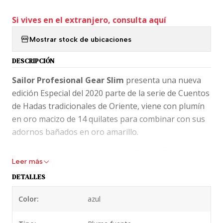
Si vives en el extranjero, consulta aquí
Mostrar stock de ubicaciones
DESCRIPCIÓN
Sailor Profesional Gear Slim
presenta una nueva
edición Especial del 2020 parte de la serie de Cuentos
de Hadas tradicionales de Oriente, viene con plumín
en oro macizo de 14 quilates para combinar con sus
adornos bañados en oro amarillo.
Vega, Princess Kaguya, Grateful Crane y Dragon
Leer más
Palace Son las 4 Leyendas que representa cada color.
DETALLES
Azul Marino, Rojo Crimson, Celeste y Verde
Esmeralda.
Color:
azul
Esta es una pluma japonesa de lujo, con un diseño