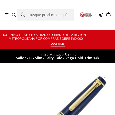
ENVÍO GRATUITO AL RADIO URBANO DE LA REGIÓN
METROPOLITANA POR COMPRAS SOBRE $60.000
Leer más
Inicio
Marcas
Sailor
Sailor - PG Slim - Fairy Tale - Vega Gold Trim 14k