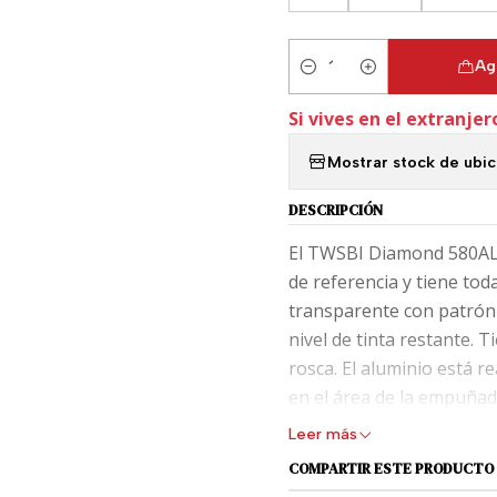
Ag
Cantidad
Si vives en el extranjer
Mostrar stock de ubi
DESCRIPCIÓN
El TWSBI Diamond 580ALR
de referencia y tiene tod
transparente con patrón d
nivel de tinta restante. 
rosca. El aluminio está r
en el área de la empuñad
se presenta en una moder
Leer más
COMPARTIR ESTE PRODUCTO
La idea detrás del TWSBI