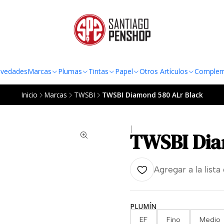
TO AL RADIO URBANO DE LA REGIÓN METROPOLITANA POR COMPRAS SOBRE
vedades
Marcas
Plumas
Tintas
Papel
Otros Artículos
Complem
Inicio
Marcas
TWSBI
TWSBI Diamond 580 ALr Black
|
TWSBI Dia
Agregar a la lista
PLUMÍN
EF
Fino
Medio