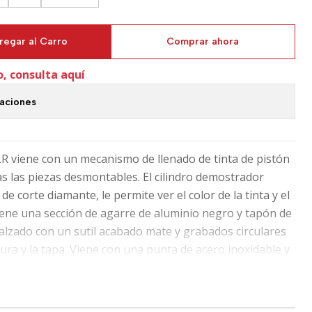
regar al Carro
Comprar ahora
o, consulta aquí
caciones
 viene con un mecanismo de llenado de tinta de pistón
as las piezas desmontables. El cilindro demostrador
e corte diamante, le permite ver el color de la tinta y el
Tiene una sección de agarre de aluminio negro y tapón de
ealzado con un sutil acabado mate y grabados circulares
ura y la tapa. Viene con una punta de acero inoxidable y
na vitrina transparente.
 Diamond 580 era volver a lo básico y capturar la