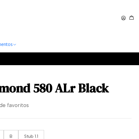
 $60.000
Leer más
entos
mond 580 ALr Black
 de favoritos
B
Stub 1.1