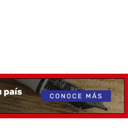
limentador, ya que el alimentador es muy frágil.
 sustancia blanca en los pistones del 580AL o 580ALR. Se
mientos y no debe eliminarse durante las limpiezas ni
ilicona.