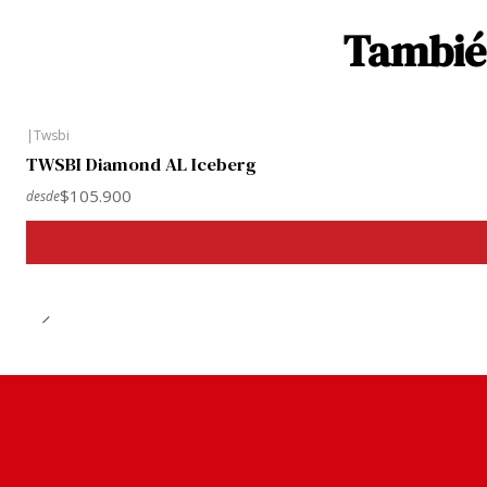
También
|
Twsbi
TWSBI Diamond AL Iceberg
$105.900
desde