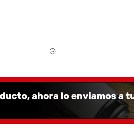
desmontar la punta y el a
Es posible que notes una
trata de grasa para roda
sustituirse por grasa de s