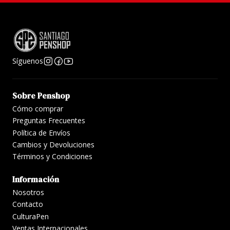
contar con
tinta embotellada para pluma fuente
.
Recomendamos utilizar exclusivamente tintas
diseñadas para estilográficas, ya que otros tipos de
tinta (como tinta china, caligrafía o dibujo) pueden
dañar el mecanismo y obstruir el alimentador.
Síguenos
Sobre Penshop
Cómo comprar
Preguntas Frecuentes
Política de Envíos
Cambios y Devoluciones
Términos y Condiciones
Información
Nosotros
Contacto
CulturaPen
Ventas Internacionales