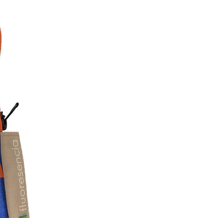
19 x 10, tela impermeable
bolsillo exterior.