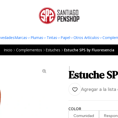
TO AL RADIO URBANO DE LA REGIÓN METROPOLITANA POR COMPRAS SOBRE
vedades
Marcas
Plumas
Tintas
Papel
Otros Artículos
Complem
Inicio
Complementos
Estuches
Estuche SPS by Fluoresencia
|
Estuche SP
Agregar a la lista
COLOR
Comunidad
Respons