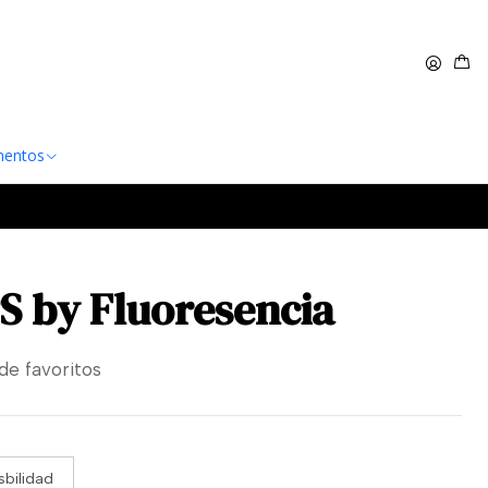
 $60.000
Leer más
entos
S by Fluoresencia
 de favoritos
bilidad