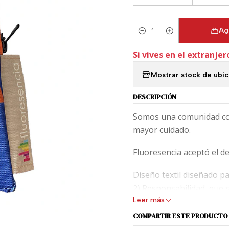
Ag
Cantidad
Si vives en el extranjer
Mostrar stock de ubi
DESCRIPCIÓN
Somos una comunidad con 
mayor cuidado.
Fluoresencia aceptó el de
Diseño textil diseñado 
2) Responsabilidad, que 
Leer más
instrumento de escritura
COMPARTIR ESTE PRODUCTO
Característica