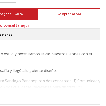
regar al Carro
Comprar ahora
o, consulta aquí
caciones
estilo y necesitamos llevar nuestros lápices con el
safío y llegó al siguiente diseño:
para Santiago Penshop con dos conceptos. 1) Comunidad y
son dos cualidades necesarias para disfrutar tu
.
s del estuche: