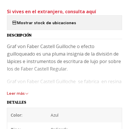
Si vives en el extranjero, consulta aquí
Mostrar stock de ubicaciones
DESCRIPCIÓN
Graf von Faber Castell Guilloche o efecto
guilloqueado es una pluma insignia de la división de
lápices e instrumentos de escritura de lujo por sobre
los de Faber Castell Regular.
Graf von Faber Castell Guilloche se fabrica en resina
preciosa siguiendo un artesanal proceso
Leer más
normalmente reservado a piezas de joyería o
DETALLES
platería. El cuerpo se graba individualmente con la
técnica del guilloqueado y después pasa por
Color:
Azul
diferentes etapas de lacado y pulido. El resultado son
piezas únicas de sorprendente textura. No hay dos