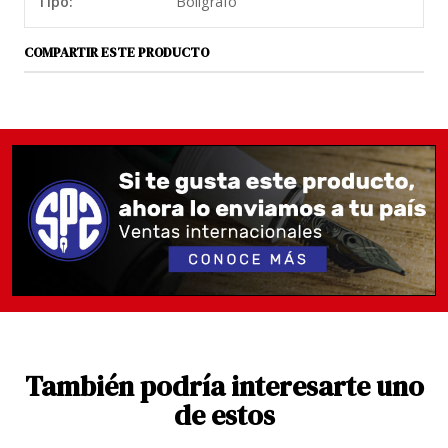
Tipo:
Bolígrafo
piezas idénticas, ya que cada una es fruto de un
exclusivo trabajo artesanal.
COMPARTIR ESTE PRODUCTO
Bolígrafo Guilloche Índigo
Los útiles Guilloche color se realizan en resina
preciosa siguiendo un artesanal proceso
normalmente reservado a piezas de joyería o
platería. El cuerpo se graba individualmente con la
técnica del guilloqueado y después pasa por
diferentes etapas de lacado y pulido. El resultado son
piezas únicas de sorprendente textura. No hay dos
piezas idénticas, ya que cada una es fruto de un
exclusivo trabajo artesanal.
También podría interesarte uno
de estos
Detalles del producto