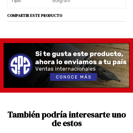
Tipo:
Bolígrafo
COMPARTIR ESTE PRODUCTO
Bolígrafo Tamitio
La gama “Tamitio” demuestra cómo el arte de la
escritura puede enriquecerse con extraordinarios
matices. Cada una de estas esbeltas piezas es una
expresión de pura elegancia a la vez que un
accesorio llamativo y lleno de estilo.
Detalles del producto
Equipado con un recambio de gran capacidad en
tamaño estándar
También podría interesarte uno
de estos
Color de tinta: negro