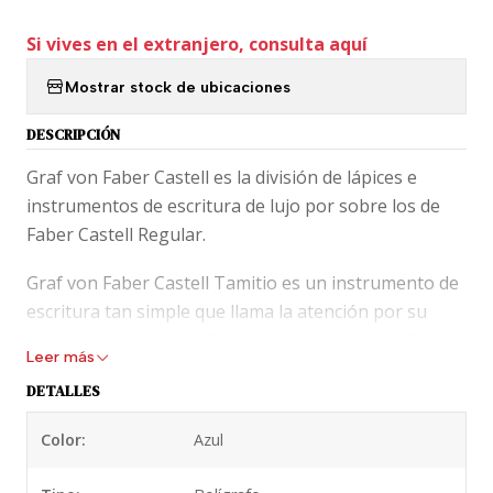
Si vives en el extranjero, consulta aquí
Mostrar stock de ubicaciones
DESCRIPCIÓN
Graf von Faber Castell es la división de lápices e
instrumentos de escritura de lujo por sobre los de
Faber Castell Regular.
Graf von Faber Castell Tamitio es un instrumento de
escritura tan simple que llama la atención por su
elegancia. Con su diseño en patron de líneas. Está
Leer más
fabricada en metal que es lacado (que le da un peso
DETALLES
considerable y agradable) para encontrar el tono que
llega a tus manos. La linea GvFC Tamitio llega a Chile
Color:
Azul
en 3 colores básicos (Rosado, Gris Topo y Azul de
Media Noche) y Negro.