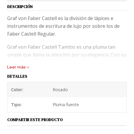
DESCRIPCIÓN
Graf von Faber Castell es la división de lápices e
instrumentos de escritura de lujo por sobre los de
Faber Castell Regular.
Graf von Faber Castell Tamitio es una pluma tan
simple que llama la atención por su elegancia. Con su
diseño en patron de líneas. Está fabricada en metal
Leer más
que es lacado para encontrar el tono que llega a tus
DETALLES
manos. La linea GVFC tamitio llega a Chile en 3
colores básicos (Rosado, Gris y Azul de Media Noche).
Color:
Rosado
Todos ellos disponibles en plumín M y presentados
en caja de lujo.
Tipo:
Pluma fuente
Graf von Faber Castell
COMPARTIR ESTE PRODUCTO
Tamitio