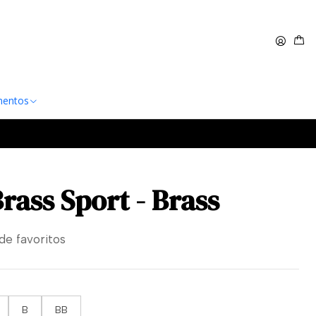
 $60.000
Leer más
entos
rass Sport - Brass
 de favoritos
B
BB