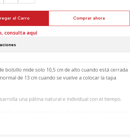
regar al Carro
Comprar ahora
o, consulta aquí
caciones
de bolsillo mide solo 10,5 cm de alto cuando está cerrada
normal de 13 cm cuando se vuelve a colocar la tapa
esarrolla una pátina natural e individual con el tiempo.
modelo, el instrumento de escritura presiona ligeramente
o le permite escribir de forma especialmente larga y