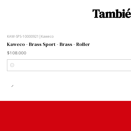
También
KAW-SPS-10000921
|
Kaweco
Kaweco - Brass Sport - Brass - Roller
$108.000
Cantidad