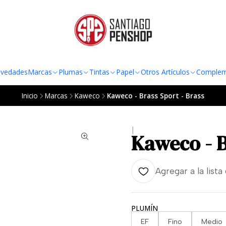
TO AL RADIO URBANO DE LA REGIÓN METROPOLITANA POR COMPRAS SOBRE
vedades
Marcas
Plumas
Tintas
Papel
Otros Artículos
Complem
Inicio
Marcas
Kaweco
Kaweco - Brass Sport - Brass
|
Kaweco - B
Agregar a la lista
PLUMÍN
EF
Fino
Medio