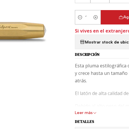
Ag
Cantidad
Si vives en el extranjer
Mostrar stock de ubi
DESCRIPCIÓN
Esta pluma estilográfica 
y crece hasta un tamaño 
atrás.
El latón de alta calidad d
Debido al alto peso del 
Leer más
el papel por sí solo. Est
cómoda.
DETALLES