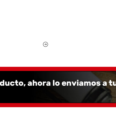
Color dorado, se va oscu
Longitud abierta: 13 cm
Longitud cerrada: 10,5 c
Peso: 43 g