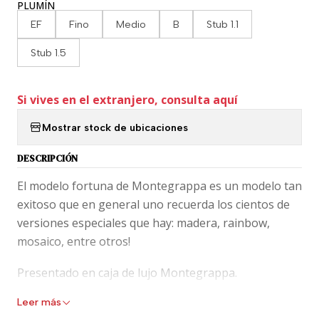
PLUMÍN
EF
Fino
Medio
B
Stub 1.1
Stub 1.5
Si vives en el extranjero, consulta aquí
Mostrar stock de ubicaciones
DESCRIPCIÓN
El modelo fortuna de Montegrappa es un modelo tan
exitoso que en general uno recuerda los cientos de
versiones especiales que hay: madera, rainbow,
mosaico, entre otros!
Presentado en caja de lujo Montegrappa.
Leer más
Montegrappa representa, 100 años de artesanía y