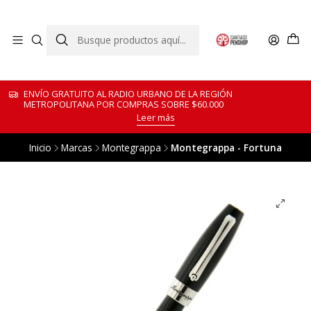
ENVÍO GRATUITO AL RADIO URBANO DE LA REGIÓN
METROPOLITANA POR COMPRAS SOBRE $60.000
Leer más
Inicio
Marcas
Montegrappa
Montegrappa - Fortuna