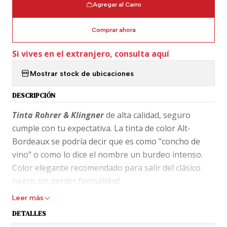
Agregar al Carro
Comprar ahora
Si vives en el extranjero, consulta aquí
Mostrar stock de ubicaciones
DESCRIPCIÓN
Tinta Rohrer & Klingner
de alta calidad, seguro
cumple con tu expectativa. La tinta de color Alt-
Bordeaux se podría decir que es como "concho de
vino" o como lo dice el nombre un burdeo intenso.
Color elegante recomendado para salir del clásico
negro sin perder formalidad.
Leer más
La tinta viene protegida en una botella de vidrio
DETALLES
como las de jarabe de vidrio café para que la acción