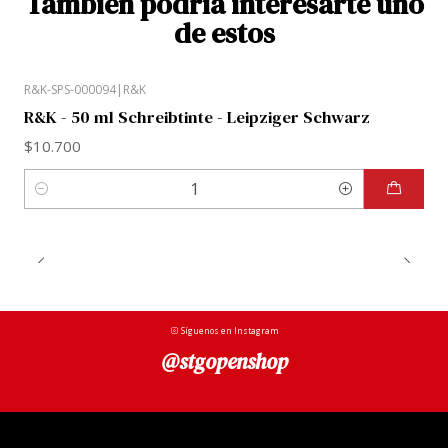
También podría interesarte uno
de estos
R&K-SPS-000094
|
R&K
R&K - 50 ml Schreibtinte - Leipziger Schwarz
$10.700
Cantidad
Síguenos en Instagram
@stgopenshop