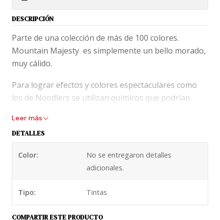
DESCRIPCIÓN
Parte de una colección de más de 100 colores.
Mountain Majesty es simplemente un bello morado,
muy cálido.
Para lograr efectos y colores espectaculares como
los de Noodlers se utilizan químicos que podrían
dañar componentes de plumas vintages.
Leer más
Recomendamos el aseo adecuado de tu pluma (lavar
DETALLES
una vez al mes) y uso constante de tu pluma cargada
para evitar que se seque en los delicados
Color:
No se entregaron detalles
mecanismos internos.
adicionales.
No tengas miedo a usar esta tinta en tu pluma, pero
Tipo:
Tintas
tampoco te confíes. Lava tu pluma al menos una vez
al mes.
COMPARTIR ESTE PRODUCTO