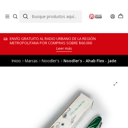
ENVÍO GRATUITO AL RADIO URBANO DE LA REGIÓN
METROPOLITANA POR COMPRAS SOBRE $60.000
Leer más
Inicio
Marcas
Noodler's
Noodler's - Ahab Flex - Jade