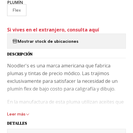
PLUMÍN
Flex
Si vives en el extranjero, consulta aquí
Mostrar stock de ubicaciones
DESCRIPCIÓN
Noodler's es una marca americana que fabrica
plumas y tintas de precio módico. Las trajimos
exclusivamente para satisfacer la necesidad de un
plumín flex de bajo costo para caligrafía y dibujo.
En la manufactura de esta pluma utilizan aceites que
pueden intervenir en el flujo no adecuado de tu
Leer más
pluma, dando una experiencia no grata de escritura,
DETALLES
por eso te recomendamos lavar exhaustivamente la
pluma antes de usarla. Si no tienes el líquido