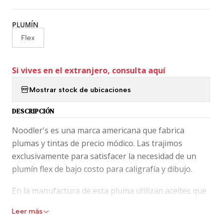
PLUMÍN
Flex
Si vives en el extranjero, consulta aquí
Mostrar stock de ubicaciones
DESCRIPCIÓN
Noodler's es una marca americana que fabrica
plumas y tintas de precio módico. Las trajimos
exclusivamente para satisfacer la necesidad de un
plumín flex de bajo costo para caligrafía y dibujo.
En la manufactura de esta pluma utilizan aceites que
pueden intervenir en el flujo no adecuado de tu
Leer más
pluma, dando una experiencia no grata de escritura,