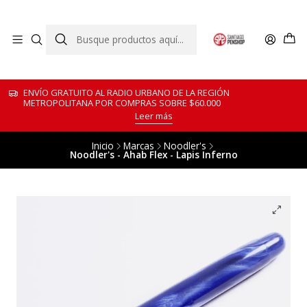
ENVÍO GRATUITO AL RADIO URBANO DE LA REGIÓN
METROPOLITANA POR COMPRAS SOBRE $60.000
Leer más
Inicio
Marcas
Noodler's
Noodler's - Ahab Flex - Lapis Inferno