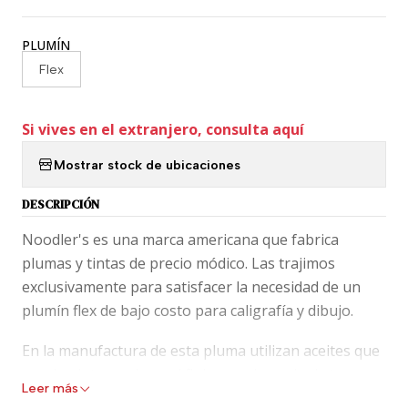
PLUMÍN
Flex
Si vives en el extranjero, consulta aquí
Mostrar stock de ubicaciones
DESCRIPCIÓN
Noodler's es una marca americana que fabrica
plumas y tintas de precio módico. Las trajimos
exclusivamente para satisfacer la necesidad de un
plumín flex de bajo costo para caligrafía y dibujo.
En la manufactura de esta pluma utilizan aceites que
pueden intervenir en el flujo no adecuado de tu
Leer más
pluma, dando una experiencia no grata de escritura,