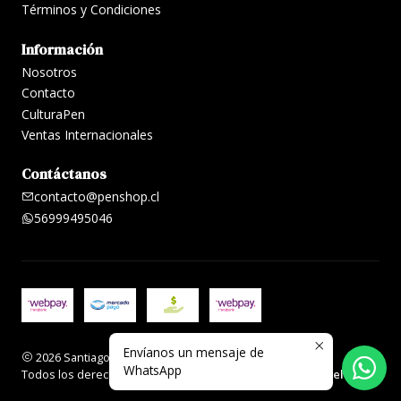
Términos y Condiciones
Información
Nosotros
Contacto
CulturaPen
Ventas Internacionales
Contáctanos
contacto@penshop.cl
56999495046
Envíanos un mensaje de
2026 Santiago Penshop plumas, lapiceras y accesorios.
WhatsApp
Todos los derechos reservados.
Desarrollado por Jumpseller
.