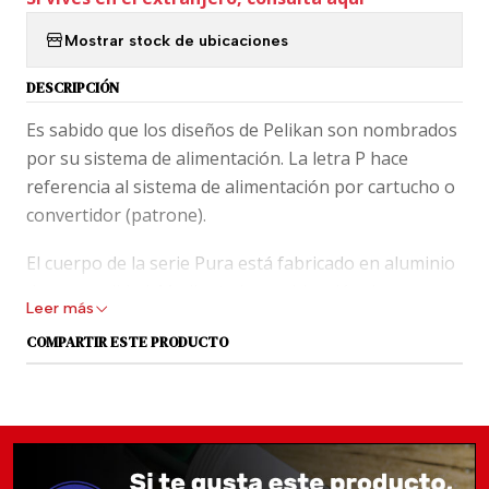
Mostrar stock de ubicaciones
DESCRIPCIÓN
Es sabido que los diseños de Pelikan son nombrados
por su sistema de alimentación. La letra P hace
referencia al sistema de alimentación por cartucho o
convertidor (patrone).
El cuerpo de la serie Pura está fabricado en aluminio
de gran calidad. Mediante la combinación de
Leer más
superficies brillantes y mates, se ha creado un
COMPARTIR ESTE PRODUCTO
interesante contraste entre la plata brillante y el
color de cada una de las versiones que irá en
terminación mate. El fuerte pero flexible clip plateado
del capuchón resalta la línea clásica de una forma
elegante.