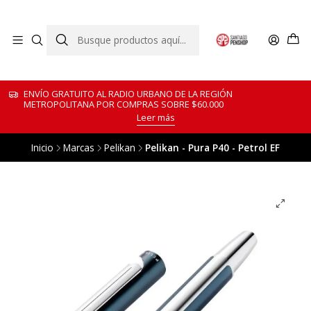
ENVÍO GRATUITO AL RADIO URBANO DE LA REGIÓN
METROPOLITANA POR COMPRAS SOBRE $60.000
Leer más
Inicio
Marcas
Pelikan
Pelikan - Pura P40 - Petrol EF