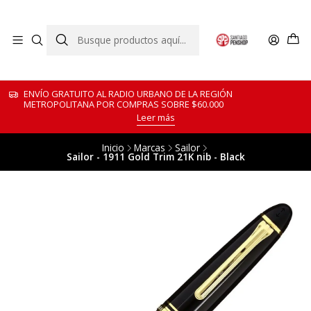
ENVÍO GRATUITO AL RADIO URBANO DE LA REGIÓN
METROPOLITANA POR COMPRAS SOBRE $60.000
Leer más
Inicio
Marcas
Sailor
Sailor - 1911 Gold Trim 21K nib - Black