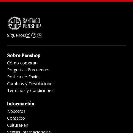
Se entrega en su
estuche original Sailor
, lista para
regalar o disfrutar desde el primer momento.
Una pluma perfecta para quienes buscan
elegancia
atemporal, excelencia en escritura y el sello
Síguenos
inconfundible de Sailor
.
Sobre Penshop
Cómo comprar
Preguntas Frecuentes
Política de Envíos
Cambios y Devoluciones
Términos y Condiciones
Información
Nosotros
Contacto
CulturaPen
Ventas Internacionales