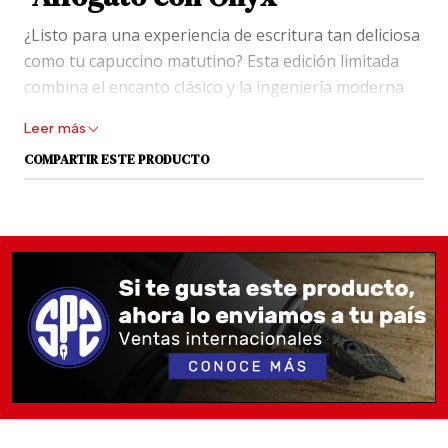
¿Listo para una experiencia de escritura tan deliciosa
como tu capuccino matutino? Esta edición limitada
combina el encanto clásico y la ingeniería moderna
en una pluma que no solo escribe, ¡sino que seduce!
Leer más
Estética affogato irresistible
COMPARTIR ESTE PRODUCTO
Presenta vibrantes detalles en aluminio
anodizado color caramelo, evocando la espuma
cálida del espresso con helado. El contraste con
el negro Onyx en el anillo y la plumilla convierte
cada detalle en pura elegancia.
Transparencia fascinante
El cuerpo facetado y transparente revela el
mecanismo de pistón y el nivel de tinta,
permitiéndote admirar cómo fluye la tinta con
solo un vistazo. Además, el diseño facetado
añade personalidad y evita que la pluma ruede.