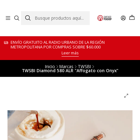
ENVÍO GRATUITO AL RADIO URBANO DE LA REGIÓN
METROPOLITANA POR COMPRAS SOBRE $60.000
Leer más
Inicio
Marcas
TWSBI
TWSBI Diamond 580 ALR "Affogato con Onyx"