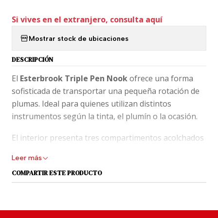
Si vives en el extranjero, consulta aquí
Mostrar stock de ubicaciones
DESCRIPCIÓN
El
Esterbrook Triple Pen Nook
ofrece una forma
sofisticada de transportar una pequeña rotación de
plumas. Ideal para quienes utilizan distintos
instrumentos según la tinta, el plumín o la ocasión.
El interior presenta tres compartimentos acolchados
con bandas elásticas que mantienen cada pluma
Leer más
separada y protegida. Su cierre tipo solapa permite
COMPARTIR ESTE PRODUCTO
abrir el estuche rápidamente mientras conserva una
estética elegante y compacta.
Características