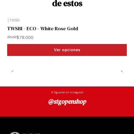
de estos
|
TWSBI
TWSBI - ECO - White Rose Gold
$78.000
desde
Ver opciones
Síguenos en Instagram
@stgopenshop