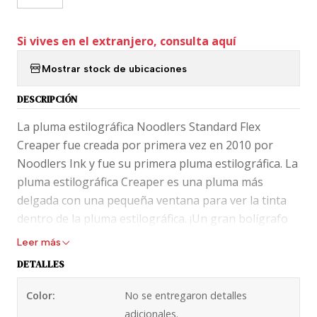
Si vives en el extranjero, consulta aquí
Mostrar stock de ubicaciones
DESCRIPCIÓN
La pluma estilográfica Noodlers Standard Flex
Creaper fue creada por primera vez en 2010 por
Noodlers Ink y fue su primera pluma estilográfica. La
pluma estilográfica Creaper es una pluma más
delgada con una pequeña ventana para ver la tinta
dentro de la pluma estilográfica. ¡Un gran bolígrafo
para principiantes si quieres probar una punta
Leer más
flexible!
DETALLES
Especificaciones del producto
Color:
No se entregaron detalles
adicionales.